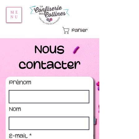
ME
NU
Panier
Nous
contacter
Prénom
Nom
E-mail